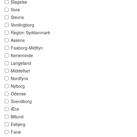
Slagelse
Sorø
Stevns
Vordingborg
Region Syddanmark
Assens
Faaborg-Midtfyn
Kerteminde
Langeland
Middelfart
Nordfyns
Nyborg
Odense
Svendborg
Ærø
Billund
Esbjerg
Fanø