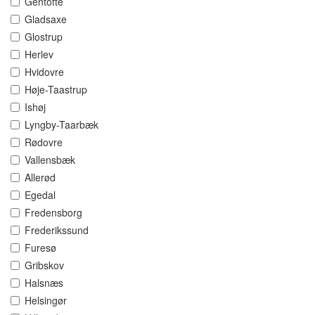
Gentofte
Gladsaxe
Glostrup
Herlev
Hvidovre
Høje-Taastrup
Ishøj
Lyngby-Taarbæk
Rødovre
Vallensbæk
Allerød
Egedal
Fredensborg
Frederikssund
Furesø
Gribskov
Halsnæs
Helsingør