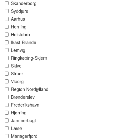
Skanderborg
Syddjurs
Aarhus
Herning
Holstebro
Ikast-Brande
Lemvig
Ringkøbing-Skjern
Skive
Struer
Viborg
Region Nordjylland
Brønderslev
Frederikshavn
Hjørring
Jammerbugt
Læsø
Mariagerfjord