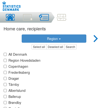
Home care, recipients
Region
Select all
Deselect all
Search
All Denmark
Region Hovedstaden
Copenhagen
Frederiksberg
Dragør
Tårnby
Albertslund
Ballerup
Brøndby