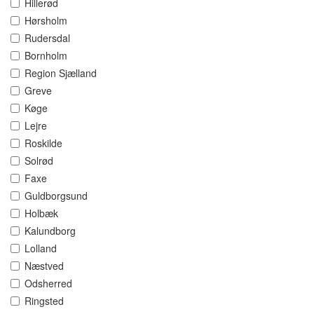
Hillerød
Hørsholm
Rudersdal
Bornholm
Region Sjælland
Greve
Køge
Lejre
Roskilde
Solrød
Faxe
Guldborgsund
Holbæk
Kalundborg
Lolland
Næstved
Odsherred
Ringsted