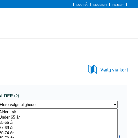
LOG PÅ
ENGLISH
HJÆLP
Vælg via kort
ALDER
(9)