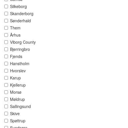
Silkeborg
Skanderborg
Sønderhald
Them
Århus
Viborg County
Bjerringbro
Fjends
Hanstholm
Hvorslev
Karup
Kjellerup
Morsø
Møldrup
Sallingsund
Skive
Spøttrup
Sundsøre