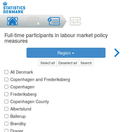
Full-time participants in labour market policy
measures
Region
Select all
Deselect all
Search
All Denmark
Copenhagen and Frederiksberg
Copenhagen
Frederiksberg
Copenhagen County
Albertslund
Ballerup
Brøndby
Dragør