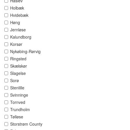
Haslev
Holbæk
Hvidebæk
Høng
Jernløse
Kalundborg
Korsør
Nykøbing-Rørvig
Ringsted
Skælskør
Slagelse
Sorø
Stenlille
Svinninge
Tornved
Trundholm
Tølløse
Storstrøm County