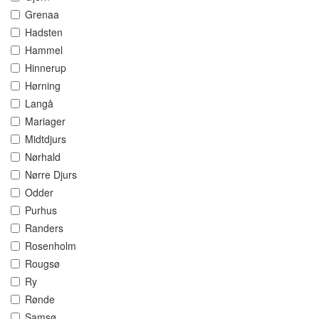
Grenaa
Hadsten
Hammel
Hinnerup
Hørning
Langå
Mariager
Midtdjurs
Nørhald
Nørre Djurs
Odder
Purhus
Randers
Rosenholm
Rougsø
Ry
Rønde
Samsø