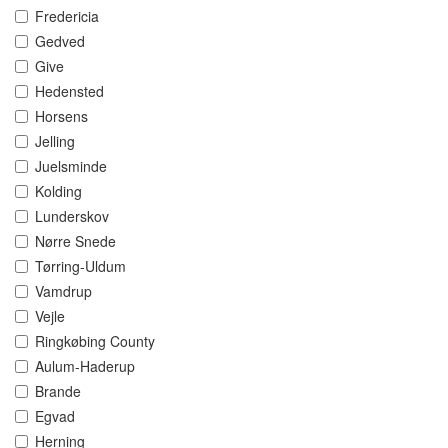
Fredericia
Gedved
Give
Hedensted
Horsens
Jelling
Juelsminde
Kolding
Lunderskov
Nørre Snede
Tørring-Uldum
Vamdrup
Vejle
Ringkøbing County
Aulum-Haderup
Brande
Egvad
Herning