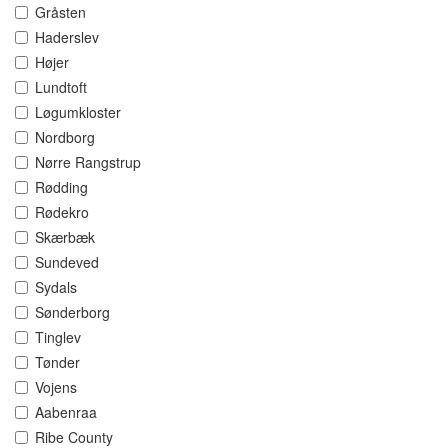
Gråsten
Haderslev
Højer
Lundtoft
Løgumkloster
Nordborg
Nørre Rangstrup
Rødding
Rødekro
Skærbæk
Sundeved
Sydals
Sønderborg
Tinglev
Tønder
Vojens
Aabenraa
Ribe County