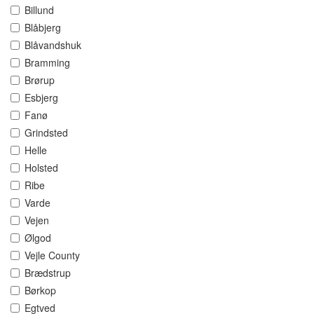
Billund
Blåbjerg
Blåvandshuk
Bramming
Brørup
Esbjerg
Fanø
Grindsted
Helle
Holsted
Ribe
Varde
Vejen
Ølgod
Vejle County
Brædstrup
Børkop
Egtved