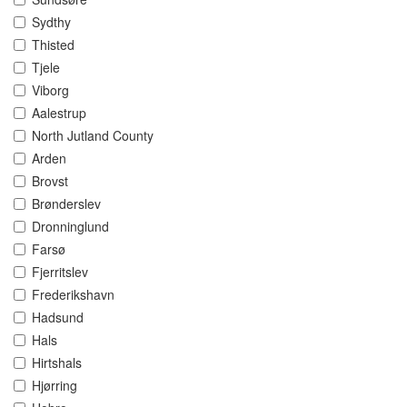
Sydthy
Thisted
Tjele
Viborg
Aalestrup
North Jutland County
Arden
Brovst
Brønderslev
Dronninglund
Farsø
Fjerritslev
Frederikshavn
Hadsund
Hals
Hirtshals
Hjørring