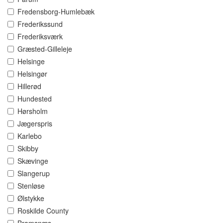
Fredensborg-Humlebæk
Frederikssund
Frederiksværk
Græsted-Gilleleje
Helsinge
Helsingør
Hillerød
Hundested
Hørsholm
Jægerspris
Karlebo
Skibby
Skævinge
Slangerup
Stenløse
Ølstykke
Roskilde County