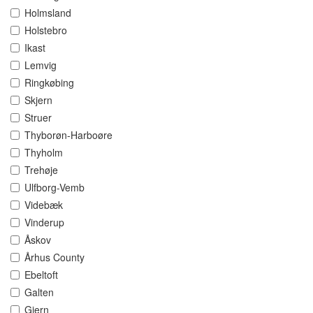
Holmsland
Holstebro
Ikast
Lemvig
Ringkøbing
Skjern
Struer
Thyborøn-Harboøre
Thyholm
Trehøje
Ulfborg-Vemb
Videbæk
Vinderup
Åskov
Århus County
Ebeltoft
Galten
Gjern