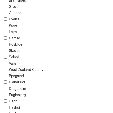
Bramsnæs
Greve
Gundsø
Hvalsø
Køge
Lejre
Ramsø
Roskilde
Skovbo
Solrød
Vallø
West Zealand County
Bjergsted
Dianalund
Dragsholm
Fuglebjerg
Gørlev
Hashøj