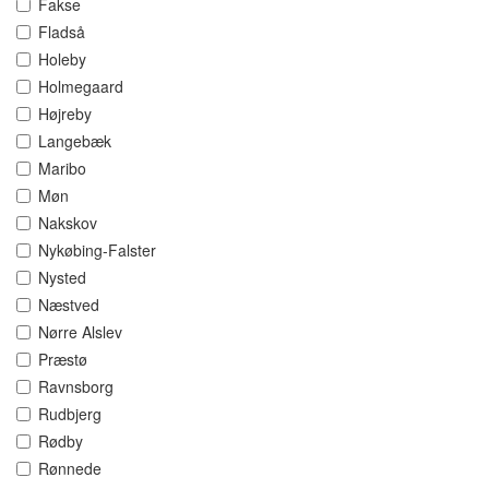
Fakse
Fladså
Holeby
Holmegaard
Højreby
Langebæk
Maribo
Møn
Nakskov
Nykøbing-Falster
Nysted
Næstved
Nørre Alslev
Præstø
Ravnsborg
Rudbjerg
Rødby
Rønnede