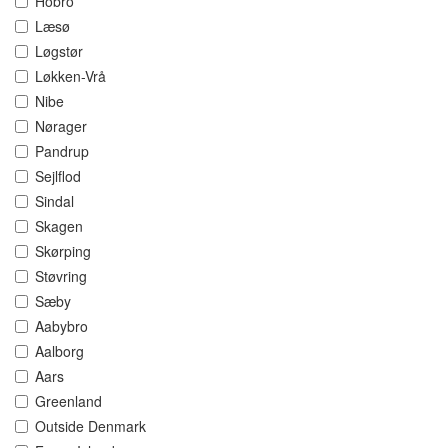
Hobro
Læsø
Løgstør
Løkken-Vrå
Nibe
Nørager
Pandrup
Sejlflod
Sindal
Skagen
Skørping
Støvring
Sæby
Aabybro
Aalborg
Aars
Greenland
Outside Denmark