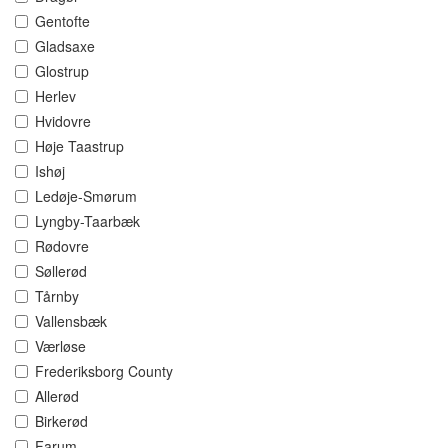
Gentofte
Gladsaxe
Glostrup
Herlev
Hvidovre
Høje Taastrup
Ishøj
Ledøje-Smørum
Lyngby-Taarbæk
Rødovre
Søllerød
Tårnby
Vallensbæk
Værløse
Frederiksborg County
Allerød
Birkerød
Farum