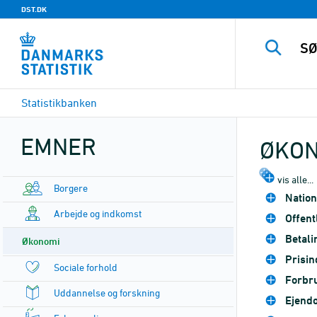
DST.DK
Statistikbanken
EMNER
ØKON
vis alle...
Borgere
Natio
Arbejde og indkomst
Offent
Betal
Økonomi
Prisin
Sociale forhold
Forbr
Uddannelse og forskning
Ejend