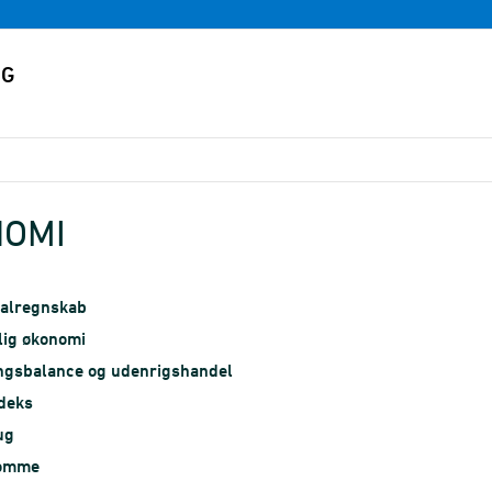
OMI
nalregnskab
lig økonomi
ingsbalance og udenrigshandel
deks
ug
omme