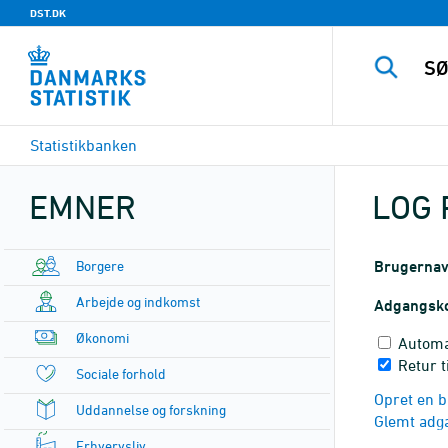
DST.DK
Statistikbanken
EMNER
LOG 
Borgere
Brugerna
Arbejde og indkomst
Adgangsk
Økonomi
Automa
Retur t
Sociale forhold
Opret en b
Uddannelse og forskning
Glemt adg
Erhvervsliv