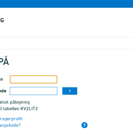
PÅ
vn
ode
tisk pålogning
il tabellen KV2LIT2
rugerprofil
angskode?