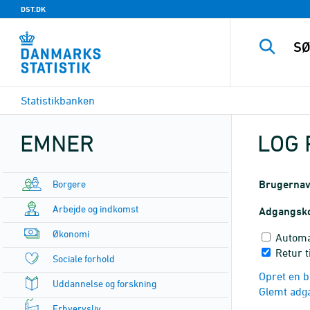
DST.DK
Statistikbanken
EMNER
LOG 
Borgere
Brugerna
Arbejde og indkomst
Adgangsk
Økonomi
Automa
Retur t
Sociale forhold
Opret en b
Uddannelse og forskning
Glemt adg
Erhvervsliv