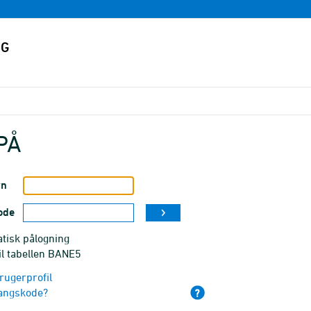
PÅ
vn
ode
tisk pålogning
il tabellen BANE5
rugerprofil
angskode?