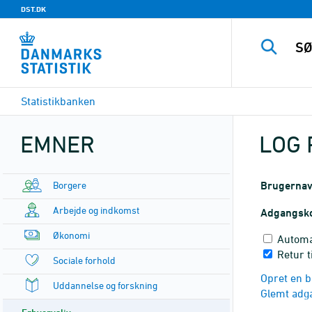
DST.DK
Statistikbanken
EMNER
LOG 
Borgere
Brugerna
Arbejde og indkomst
Adgangsk
Økonomi
Automa
Retur 
Sociale forhold
Opret en b
Uddannelse og forskning
Glemt adg