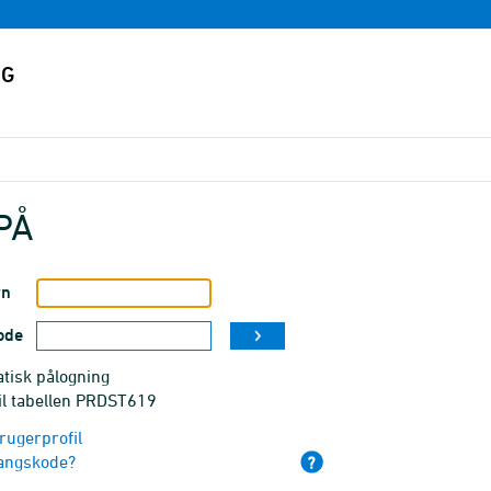
PÅ
vn
ode
tisk pålogning
til tabellen PRDST619
rugerprofil
angskode?