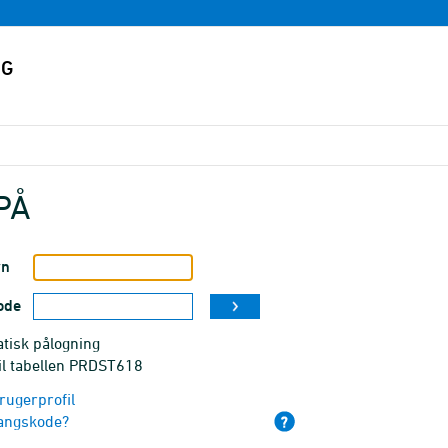
PÅ
vn
ode
tisk pålogning
til tabellen PRDST618
rugerprofil
angskode?