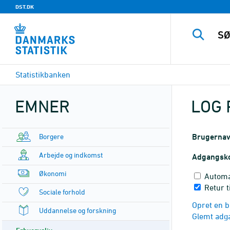
DST.DK
Statistikbanken
EMNER
LOG 
Borgere
Brugerna
Arbejde og indkomst
Adgangsk
Økonomi
Automa
Retur 
Sociale forhold
Opret en b
Uddannelse og forskning
Glemt adg