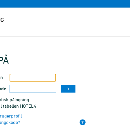
PÅ
vn
ode
tisk pålogning
il tabellen HOTEL4
rugerprofil
angskode?