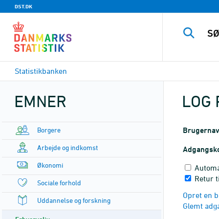
DST.DK
Statistikbanken
EMNER
LOG 
Borgere
Brugerna
Arbejde og indkomst
Adgangsk
Økonomi
Automa
Retur t
Sociale forhold
Opret en b
Uddannelse og forskning
Glemt adg