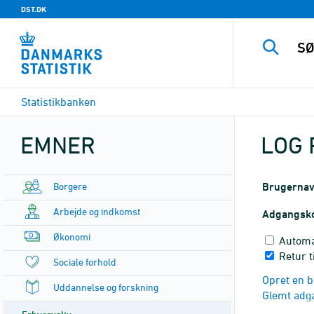
DST.DK
Statistikbanken
EMNER
LOG 
Borgere
Brugerna
Arbejde og indkomst
Adgangsk
Økonomi
Automa
Retur t
Sociale forhold
Opret en b
Uddannelse og forskning
Glemt adg