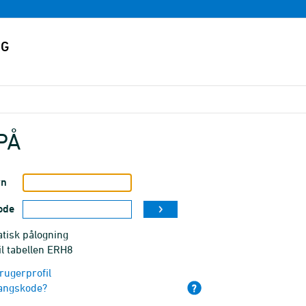
PÅ
vn
ode
tisk pålogning
il tabellen ERH8
rugerprofil
angskode?