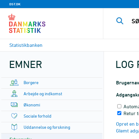
DST.DK
Statistikbanken
EMNER
LOG 
Borgere
Brugerna
Arbejde og indkomst
Adgangsk
Økonomi
Automa
Retur t
Sociale forhold
Opret en b
Uddannelse og forskning
Glemt adg