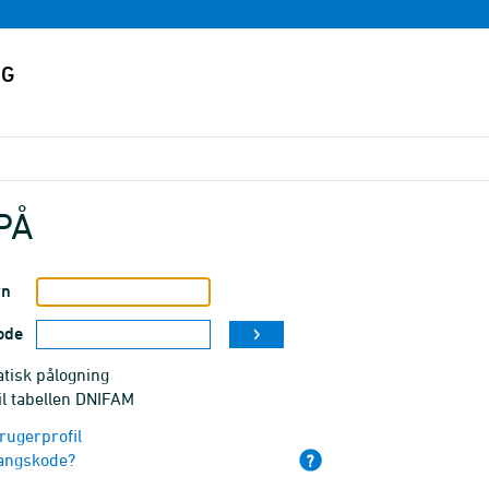
PÅ
vn
ode
tisk pålogning
il tabellen DNIFAM
rugerprofil
angskode?