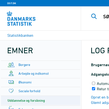
DST.DK
Statistikbanken
EMNER
LOG 
Borgere
Brugerna
Arbejde og indkomst
Adgangsk
Økonomi
Automa
Retur t
Sociale forhold
Opret en b
Uddannelse og forskning
Glemt adg