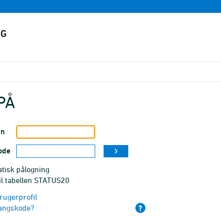
PÅ
vn
ode
tisk pålogning
il tabellen STATUS20
rugerprofil
angskode?