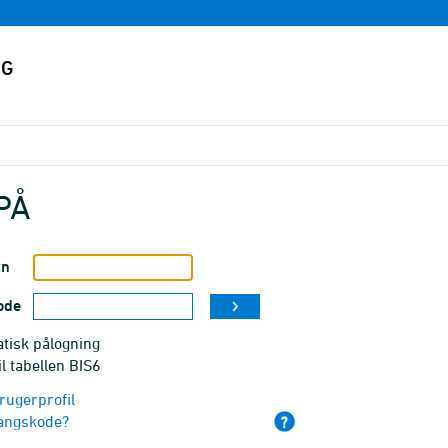
PÅ
vn
ode
tisk pålogning
il tabellen BIS6
rugerprofil
angskode?