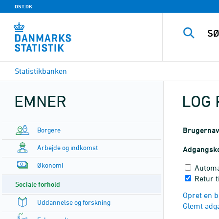
DST.DK
Statistikbanken
EMNER
LOG 
Borgere
Brugerna
Arbejde og indkomst
Adgangsk
Økonomi
Automa
Retur t
Sociale forhold
Opret en b
Uddannelse og forskning
Glemt adg