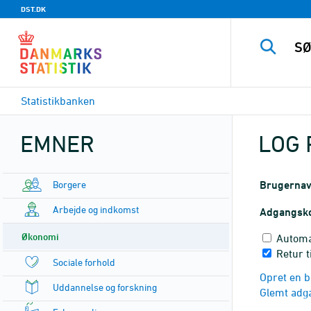
DST.DK
Statistikbanken
EMNER
LOG 
Borgere
Brugerna
Arbejde og indkomst
Adgangsk
Økonomi
Automa
Retur t
Sociale forhold
Opret en b
Uddannelse og forskning
Glemt adg