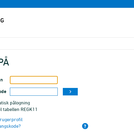
PÅ
vn
ode
tisk pålogning
il tabellen REGK11
rugerprofil
angskode?