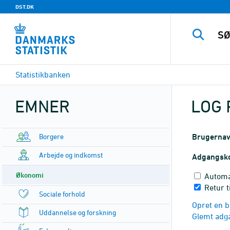
DST.DK
Statistikbanken
EMNER
LOG 
Borgere
Brugerna
Arbejde og indkomst
Adgangsk
Økonomi
Automa
Retur t
Sociale forhold
Opret en b
Uddannelse og forskning
Glemt adg