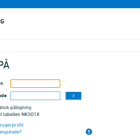
PÅ
vn
ode
tisk pålogning
il tabellen NKSO1X
rugerprofil
angskode?