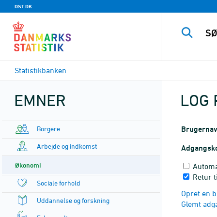
DST.DK
Statistikbanken
EMNER
LOG 
Borgere
Brugerna
Arbejde og indkomst
Adgangsk
Økonomi
Automa
Retur t
Sociale forhold
Opret en b
Uddannelse og forskning
Glemt adg