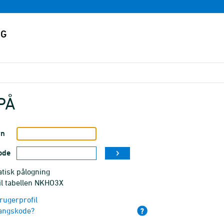
PÅ
vn
ode
tisk pålogning
il tabellen NKHO3X
rugerprofil
angskode?