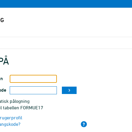
PÅ
vn
ode
tisk pålogning
til tabellen FORMUE17
rugerprofil
angskode?