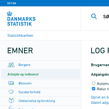
DST.DK
Statistikbanken
EMNER
LOG 
Borgere
Brugerna
Arbejde og indkomst
Adgangsk
Økonomi
Automa
Retur 
Sociale forhold
Opret en b
Uddannelse og forskning
Glemt adg