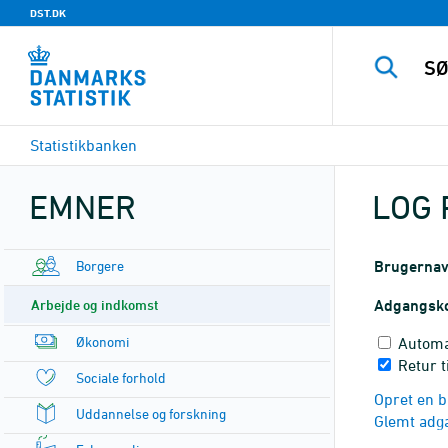
DST.DK
Statistikbanken
EMNER
LOG 
Borgere
Brugerna
Arbejde og indkomst
Adgangsk
Økonomi
Automa
Retur t
Sociale forhold
Opret en b
Uddannelse og forskning
Glemt adg