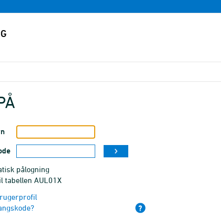
PÅ
vn
ode
tisk pålogning
il tabellen AUL01X
rugerprofil
angskode?