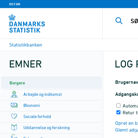
DST.DK
Statistikbanken
EMNER
LOG 
Brugerna
Borgere
Adgangsk
Arbejde og indkomst
Økonomi
Automa
Retur t
Sociale forhold
Opret en b
Uddannelse og forskning
Glemt adg