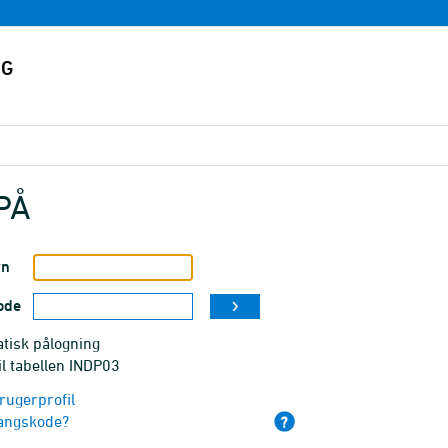
PÅ
vn
ode
tisk pålogning
il tabellen INDP03
rugerprofil
angskode?