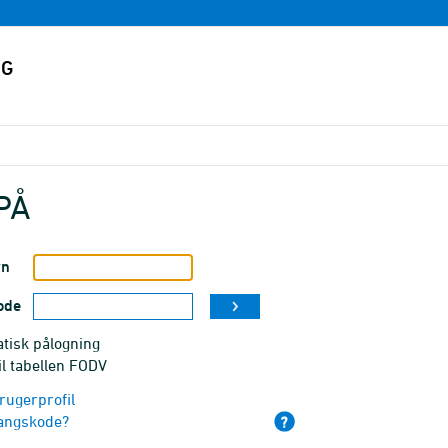
PÅ
vn
ode
tisk pålogning
il tabellen FODV
rugerprofil
angskode?