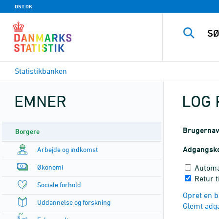
DST.DK
Statistikbanken
EMNER
LOG 
Brugerna
Borgere
Adgangsk
Arbejde og indkomst
Økonomi
Automa
Retur t
Sociale forhold
Opret en b
Uddannelse og forskning
Glemt adg