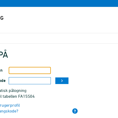
PÅ
vn
ode
tisk pålogning
il tabellen FA15S04
rugerprofil
angskode?