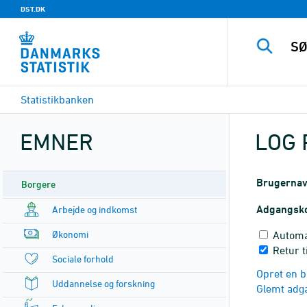
DST.DK
Statistikbanken
EMNER
LOG 
Brugerna
Borgere
Adgangsk
Arbejde og indkomst
Økonomi
Automa
Retur t
Sociale forhold
Opret en b
Uddannelse og forskning
Glemt adg