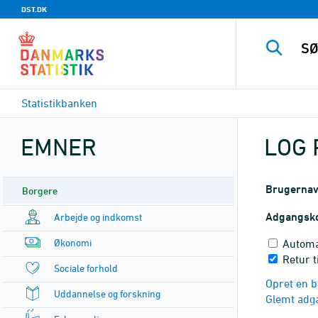
DST.DK
Statistikbanken
EMNER
LOG 
Brugerna
Borgere
Adgangsk
Arbejde og indkomst
Økonomi
Automa
Retur t
Sociale forhold
Opret en b
Uddannelse og forskning
Glemt adg