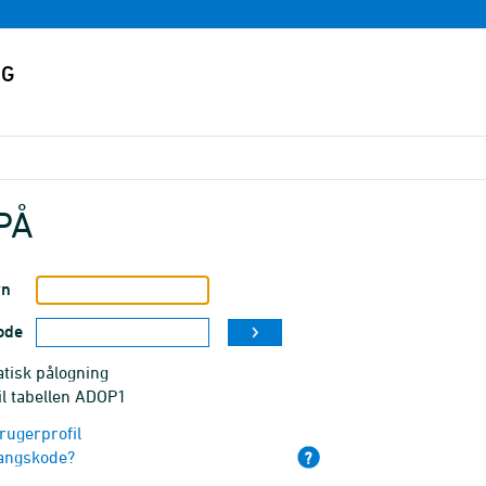
PÅ
vn
ode
tisk pålogning
il tabellen ADOP1
rugerprofil
angskode?