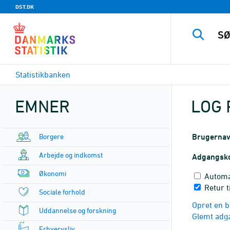
DST.DK
Statistikbanken
EMNER
LOG 
Borgere
Brugerna
Arbejde og indkomst
Adgangsk
Økonomi
Automa
Retur t
Sociale forhold
Opret en b
Uddannelse og forskning
Glemt adg
Erhvervsliv