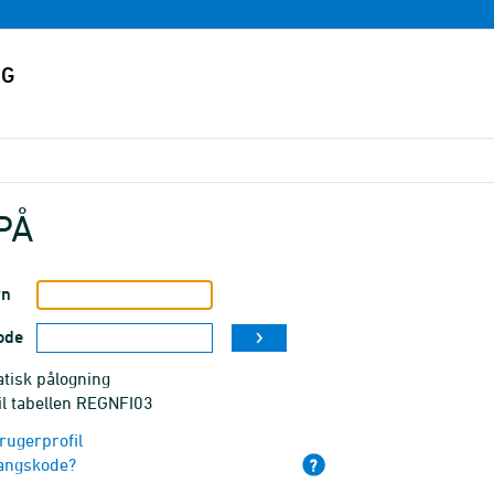
PÅ
vn
ode
tisk pålogning
il tabellen REGNFI03
rugerprofil
angskode?