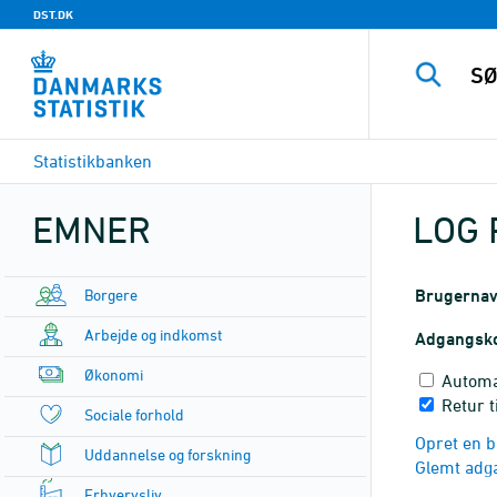
DST.DK
Statistikbanken
EMNER
LOG 
Borgere
Brugerna
Arbejde og indkomst
Adgangsk
Økonomi
Automa
Retur t
Sociale forhold
Opret en b
Uddannelse og forskning
Glemt adg
Erhvervsliv