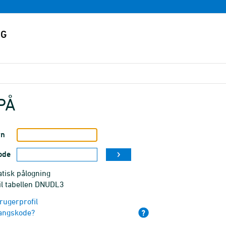
PÅ
vn
ode
tisk pålogning
il tabellen DNUDL3
rugerprofil
angskode?