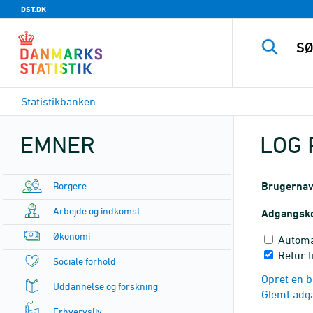
DST.DK
Statistikbanken
EMNER
LOG 
Borgere
Brugerna
Arbejde og indkomst
Adgangsk
Økonomi
Automa
Retur t
Sociale forhold
Opret en b
Uddannelse og forskning
Glemt adg
Erhvervsliv