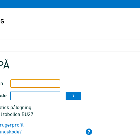
PÅ
vn
ode
tisk pålogning
il tabellen BU27
rugerprofil
angskode?