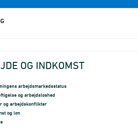
JDE OG INDKOMST
kningens arbejdsmarkedsstatus
tigelse og arbejdsløshed
 og arbejdskonflikter
st og løn
e