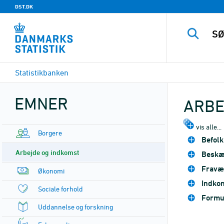
DST.DK
Statistikbanken
EMNER
ARBE
vis alle...
Borgere
Befol
Arbejde og indkomst
Beskæf
Fravær
Økonomi
Indkom
Sociale forhold
Formu
Uddannelse og forskning