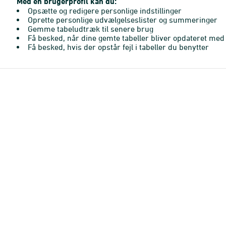
Med en brugerprofil kan du:
Opsætte og redigere personlige indstillinger
Oprette personlige udvælgelseslister og summeringer
Gemme tabeludtræk til senere brug
Få besked, når dine gemte tabeller bliver opdateret med 
Få besked, hvis der opstår fejl i tabeller du benytter