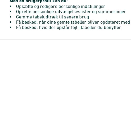
Med en brugerprofil kan du:
Opsætte og redigere personlige indstillinger
Oprette personlige udvælgelseslister og summeringer
Gemme tabeludtræk til senere brug
Få besked, når dine gemte tabeller bliver opdateret med 
Få besked, hvis der opstår fejl i tabeller du benytter