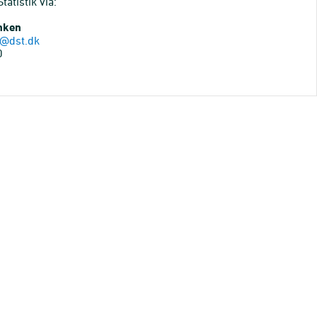
atistik via:
anken
@dst.dk
0