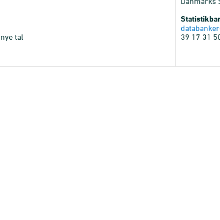
Danmarks St
Statistikb
databanker
nye tal
39 17 31 5