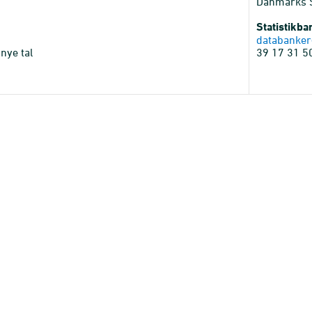
Danmarks St
Statistikb
databanker
nye tal
39 17 31 5