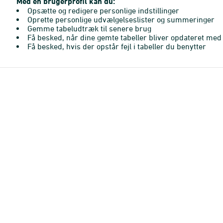
Med en brugerprofil kan du:
Opsætte og redigere personlige indstillinger
Oprette personlige udvælgelseslister og summeringer
Gemme tabeludtræk til senere brug
Få besked, når dine gemte tabeller bliver opdateret med 
Få besked, hvis der opstår fejl i tabeller du benytter