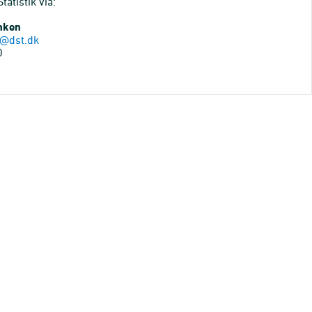
atistik via:
anken
@dst.dk
0