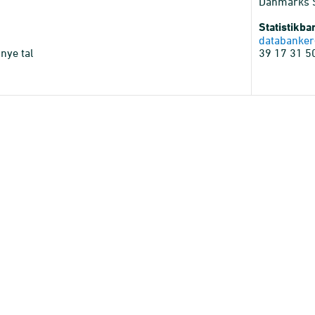
Danmarks St
Statistikb
databanker
nye tal
39 17 31 5