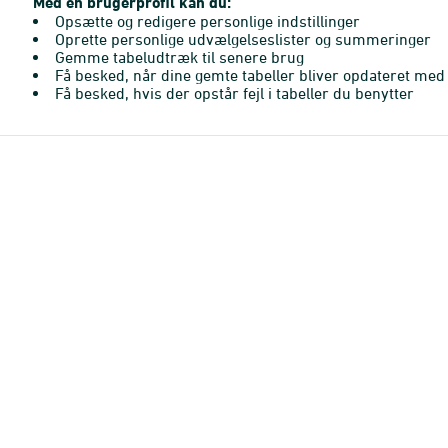
Med en brugerprofil kan du:
Opsætte og redigere personlige indstillinger
Oprette personlige udvælgelseslister og summeringer
Gemme tabeludtræk til senere brug
Få besked, når dine gemte tabeller bliver opdateret med 
Få besked, hvis der opstår fejl i tabeller du benytter