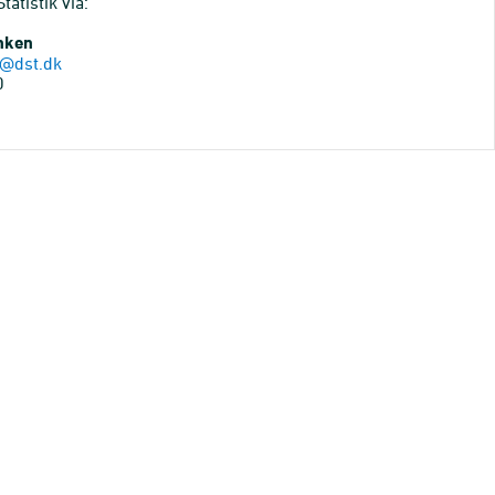
atistik via:
anken
@dst.dk
0