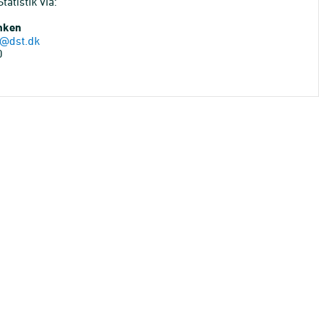
atistik via:
anken
@dst.dk
0