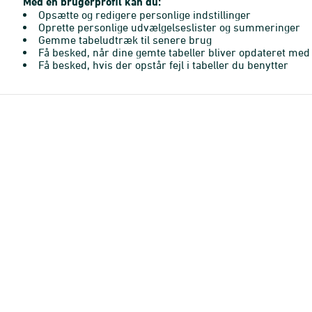
Med en brugerprofil kan du:
Opsætte og redigere personlige indstillinger
Oprette personlige udvælgelseslister og summeringer
Gemme tabeludtræk til senere brug
Få besked, når dine gemte tabeller bliver opdateret med 
Få besked, hvis der opstår fejl i tabeller du benytter