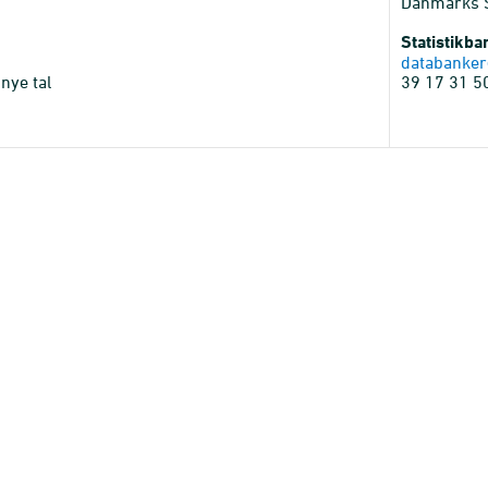
Danmarks St
Statistikb
databanker
nye tal
39 17 31 5