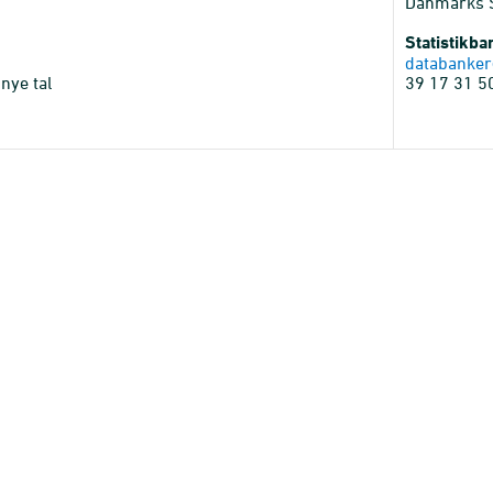
Danmarks St
Statistikb
databanker
nye tal
39 17 31 5