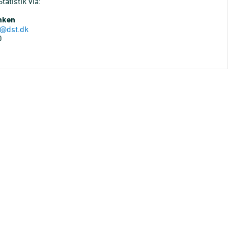
atistik via:
anken
@dst.dk
0