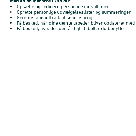
Med en brugerprofil kan du:
Opsætte og redigere personlige indstillinger
Oprette personlige udvælgelseslister og summeringer
Gemme tabeludtræk til senere brug
Få besked, når dine gemte tabeller bliver opdateret med 
Få besked, hvis der opstår fejl i tabeller du benytter