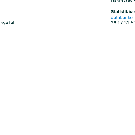
Danmarks St
Statistikb
databanker
nye tal
39 17 31 5