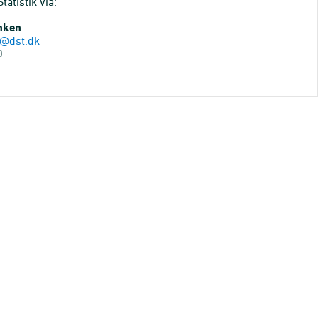
atistik via:
anken
@dst.dk
0