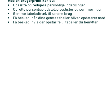
Med en brugerprofil kan du:
Opsætte og redigere personlige indstillinger
Oprette personlige udvælgelseslister og summeringer
Gemme tabeludtræk til senere brug
Få besked, når dine gemte tabeller bliver opdateret med 
Få besked, hvis der opstår fejl i tabeller du benytter