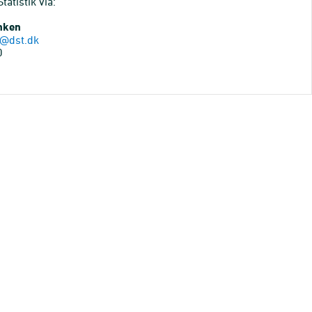
atistik via:
anken
@dst.dk
0