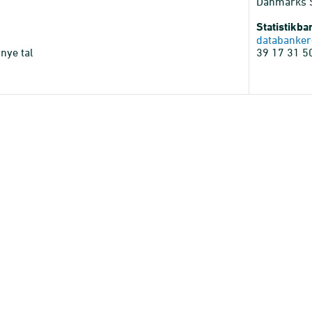
Danmarks St
Statistikb
databanker
nye tal
39 17 31 5