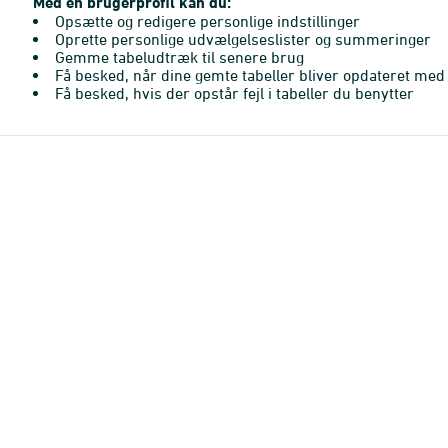
Med en brugerprofil kan du:
Opsætte og redigere personlige indstillinger
Oprette personlige udvælgelseslister og summeringer
Gemme tabeludtræk til senere brug
Få besked, når dine gemte tabeller bliver opdateret med 
Få besked, hvis der opstår fejl i tabeller du benytter