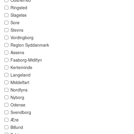
Odsherred
Ringsted
Slagelse
Sorø
Stevns
Vordingborg
Region Syddanmark
Assens
Faaborg-Midtfyn
Kerteminde
Langeland
Middelfart
Nordfyns
Nyborg
Odense
Svendborg
Ærø
Billund