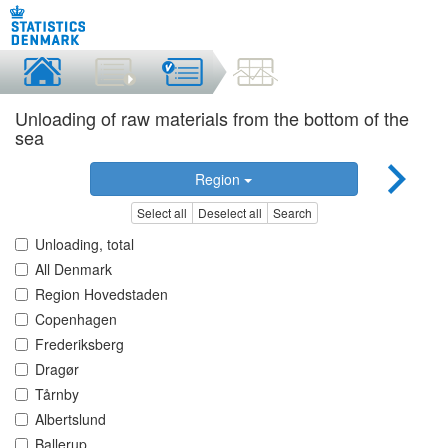
Unloading of raw materials from the bottom of the
sea
Region
Select all
Deselect all
Search
Unloading, total
All Denmark
Region Hovedstaden
Copenhagen
Frederiksberg
Dragør
Tårnby
Albertslund
Ballerup