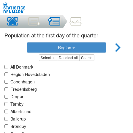
Population at the first day of the quarter
Region
Select all
Deselect all
Search
All Denmark
Region Hovedstaden
Copenhagen
Frederiksberg
Dragør
Tårnby
Albertslund
Ballerup
Brøndby