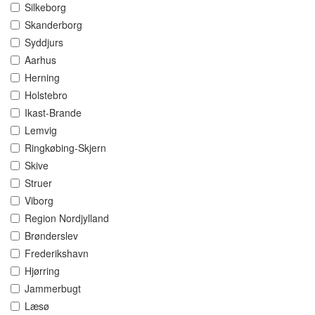
Silkeborg
Skanderborg
Syddjurs
Aarhus
Herning
Holstebro
Ikast-Brande
Lemvig
Ringkøbing-Skjern
Skive
Struer
Viborg
Region Nordjylland
Brønderslev
Frederikshavn
Hjørring
Jammerbugt
Læsø