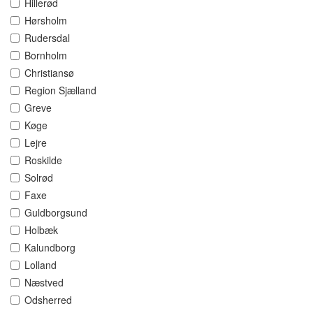
Hillerød
Hørsholm
Rudersdal
Bornholm
Christiansø
Region Sjælland
Greve
Køge
Lejre
Roskilde
Solrød
Faxe
Guldborgsund
Holbæk
Kalundborg
Lolland
Næstved
Odsherred