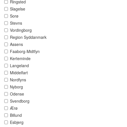
Ringsted
Slagelse
Sorø
Stevns
Vordingborg
Region Syddanmark
Assens
Faaborg-Midtfyn
Kerteminde
Langeland
Middelfart
Nordfyns
Nyborg
Odense
Svendborg
Ærø
Billund
Esbjerg