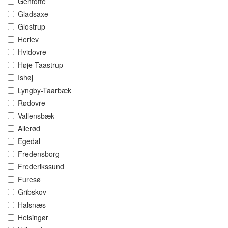
Gentofte
Gladsaxe
Glostrup
Herlev
Hvidovre
Høje-Taastrup
Ishøj
Lyngby-Taarbæk
Rødovre
Vallensbæk
Allerød
Egedal
Fredensborg
Frederikssund
Furesø
Gribskov
Halsnæs
Helsingør